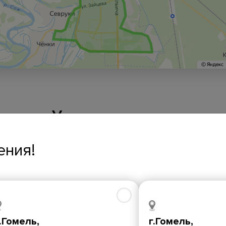
Условия оплаты
ения!
.Гомель,
г.Гомель,