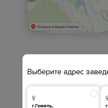
Выберите адрес завед
г.Гомель,
г