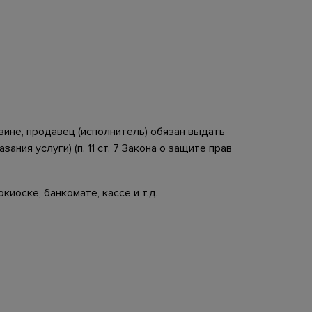
зине, продавец (исполнитель) обязан выдать
ия услуги) (п. 11 ст. 7 Закона о защите прав
иоске, банкомате, кассе и т.д.