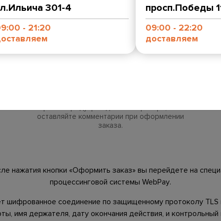
ул.Ильича 301-4
просп.Победы 1
9:00 - 21:20
09:00 - 22:20
доставляем
доставляем
Банковской картой курьеру
их
Оплата за заказ производится в белорусских
Пл
х
рублях посредством банковской пластиковой
че
карты.
При расчете пластиковой картой, пожалуйста,
заранее предупреждайте оператора, либо
оставляйте комментарии при оформлении
заказа.
осле нажатия кнопки «Оформить заказ» вы перейдете на спе
процессинговой системы
WebPay
.
т шифрованное соединение по защищенному протоколу TLS 
ты, имя держателя, дату окончания действия, и контрольны