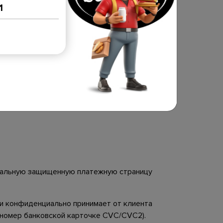
1
Банковской картой онлайн
атежи по банковским картам осуществляются
рез систему электронных платежей WEBPAY
циальную защищенную платежную страницу
и конфиденциально принимает от клиента
й номер банковской карточке CVC/CVC2).