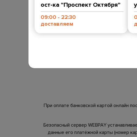
ост-ка “Проспект Октября”
09:00 - 22:30
0
доставляем
Наличными курьеру
Оплата за заказ производится в белорусск
рублях путем передачи наличных денежны
средств курьеру.
При оплате банковской картой онлайн п
Безопасный сервер
WEBPAY
устанавливае
данные его платёжной карты (номер кар