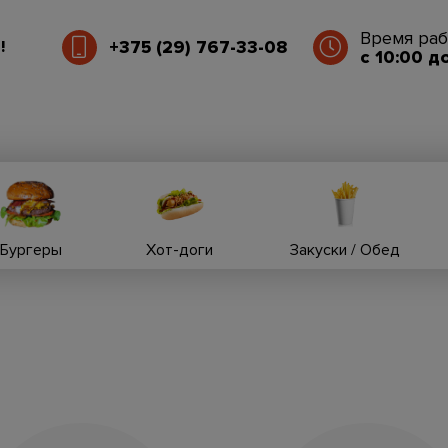
Время раб
+375 (29) 767-33-08
!
c 10:00 д
Бургеры
Хот-доги
Закуски / Обед